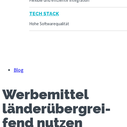
Flexible und effiziente Integration
TECH STACK
Hohe Softwarequalität
Blog
Werbe­mittel
länder­übergrei­
fend nutzen